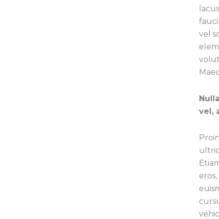
lacus
fauci
vel s
elem
volut
Maece
Null
vel,
Proi
ultri
Etia
eros,
euis
cursu
vehi