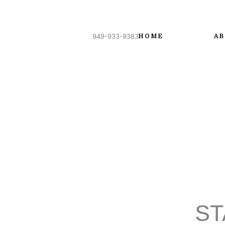
Skip
to
content
949-933-9383
HOME
A
ST