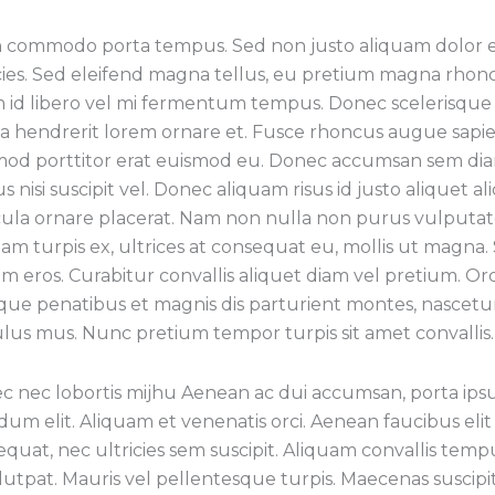
n commodo porta tempus. Sed non justo aliquam dolor e
cies. Sed eleifend magna tellus, eu pretium magna rhonc
m id libero vel mi fermentum tempus. Donec scelerisqu
 a hendrerit lorem ornare et. Fusce rhoncus augue sapie
mod porttitor erat euismod eu. Donec accumsan sem di
s nisi suscipit vel. Donec aliquam risus id justo aliquet al
cula ornare placerat. Nam non nulla non purus vulputat
am turpis ex, ultrices at consequat eu, mollis ut magna.
m eros. Curabitur convallis aliquet diam vel pretium. Orc
que penatibus et magnis dis parturient montes, nascetu
ulus mus. Nunc pretium tempor turpis sit amet convallis.
c nec lobortis mijhu Aenean ac dui accumsan, porta ips
dum elit. Aliquam et venenatis orci. Aenean faucibus elit 
quat, nec ultricies sem suscipit. Aliquam convallis temp
lutpat. Mauris vel pellentesque turpis. Maecenas suscip