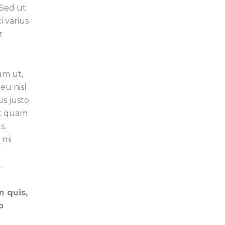
 Sed ut
i varius
r
um ut,
eu nisl
us justo
it quam
s.
 mi
.
m quis,
o