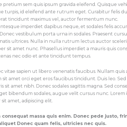
e pretium sem quis ipsum gravida eleifend. Quisque veh
 turpis, id eleifend ante rutrum eget. Curabitur felis du
erat tincidunt maximus vel, auctor fermentum nunc.
entesque imperdiet dapibus neque, et sodales felis acc
 Donec vestibulum porta urna in sodales. Praesent cursu
atis ultrices. Nulla in nulla rutrum lectus auctor sceler
er sit amet nunc. Phasellus imperdiet a mauris quis co
enas nec odio et ante tincidunt tempus.
 vitae sapien ut libero venenatis faucibus. Nullam quis 
 sit amet orci eget eros faucibus tincidunt. Duis leo. Sed 
s sit amet nibh. Donec sodales sagittis magna. Sed cons
eget bibendum sodales, augue velit cursus nunc. Lorem
 sit amet, adipiscing elit.
a consequat massa quis enim. Donec pede justo, frin
 aliquet Donec quam felis, ultricies nec quis.