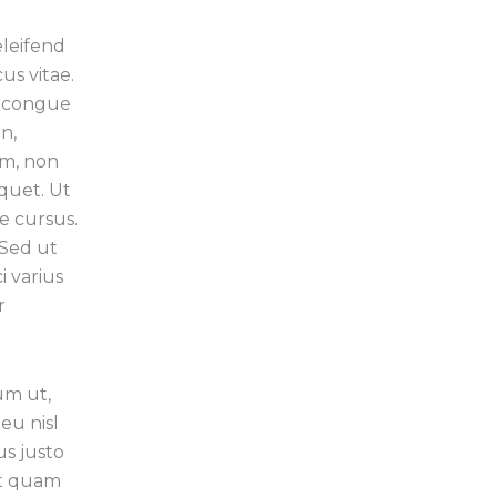
leifend
us vitae.
e congue
n,
am, non
iquet. Ut
e cursus.
 Sed ut
i varius
r
um ut,
eu nisl
us justo
it quam