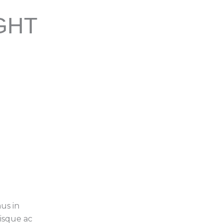
GHT
us in
isque ac