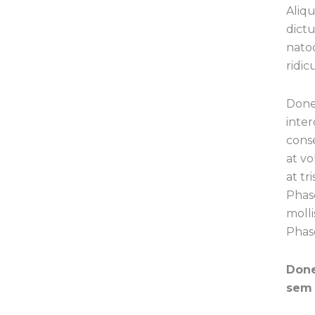
Aliqu
dictu
nato
ridic
Done
inter
conse
at vo
at tr
Phase
molli
Phas
Done
sem 