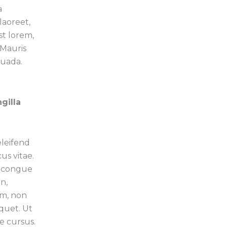
a
laoreet,
est lorem,
 Mauris
suada.
gilla
leifend
us vitae.
e congue
n,
am, non
iquet. Ut
e cursus.