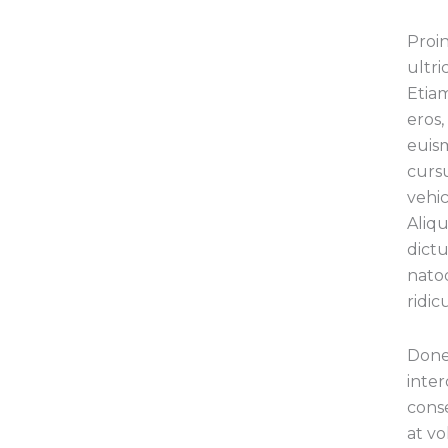
Proi
ultri
Etia
eros,
euis
cursu
vehi
Aliqu
dictu
nato
ridic
Done
inter
conse
at vo