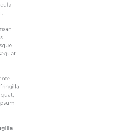
icula
i,
umsan
s
isque
nsequat
ante.
fringilla
equat,
 ipsum
gilla