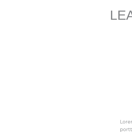
LE
Lorem
portt