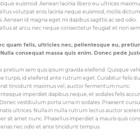
istique euismod. Aenean lacinia libero eu ultrices maximu
llus volutpat eros lacinia neque euismod, mollis dictum
s. Aenean id magna eget mi dapibus sagittis ac sed odio.
ellus at arcu nec neque consectetur feugiat et non sem
c quam felis, ultricies nec, pellentesque eu, pretiu
Nulla consequat massa quis enim. Donec pede just
e pretium sem quis ipsum gravida eleifend. Quisque veh
 turpis, id eleifend ante rutrum eget. Curabitur felis du
erat tincidunt maximus vel, auctor fermentum nunc.
entesque imperdiet dapibus neque, et sodales felis acc
 Donec vestibulum porta urna in sodales. Praesent cursu
atis ultrices. Nulla in nulla rutrum lectus auctor sceler
er sit amet nunc. Phasellus imperdiet a mauris quis co
enas nec odio et ante tincidunt tempus.