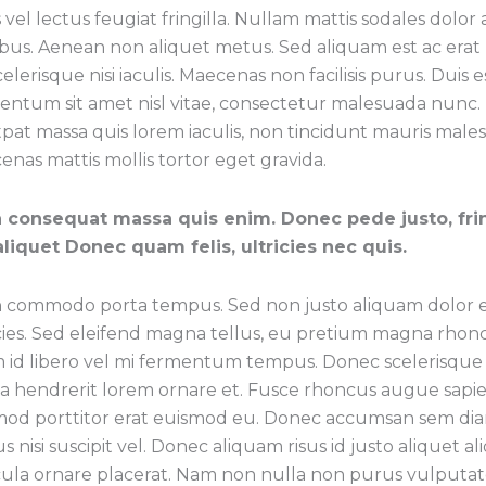
 vel lectus feugiat fringilla. Nullam mattis sodales dolor 
bus. Aenean non aliquet metus. Sed aliquam est ac erat 
celerisque nisi iaculis. Maecenas non facilisis purus. Duis 
entum sit amet nisl vitae, consectetur malesuada nunc.
pat massa quis lorem iaculis, non tincidunt mauris male
nas mattis mollis tortor eget gravida.
a consequat massa quis enim. Donec pede justo, frin
 aliquet Donec quam felis, ultricies nec quis.
n commodo porta tempus. Sed non justo aliquam dolor e
cies. Sed eleifend magna tellus, eu pretium magna rhonc
m id libero vel mi fermentum tempus. Donec scelerisqu
 a hendrerit lorem ornare et. Fusce rhoncus augue sapie
mod porttitor erat euismod eu. Donec accumsan sem di
s nisi suscipit vel. Donec aliquam risus id justo aliquet al
cula ornare placerat. Nam non nulla non purus vulputat