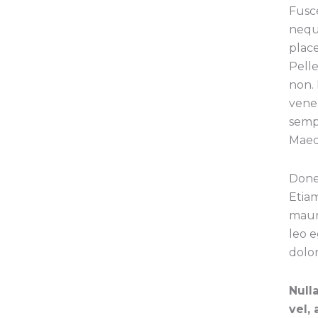
Fusc
neque
plac
Pell
non.
venen
semp
Maec
Donec
Etiam
mauri
leo 
dolor
Null
vel,