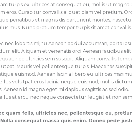
am turpis ex, ultrices at consequat eu, mollis ut magna.
m eros. Curabitur convallis aliquet diam vel pretium. Orc
que penatibus et magnis dis parturient montes, nascetu
ulus mus. Nunc pretium tempor turpis sit amet convallis.
c nec lobortis mijhu Aenean ac dui accumsan, porta ips
dum elit. Aliquam et venenatis orci. Aenean faucibus elit 
quat, nec ultricies sem suscipit. Aliquam convallis temp
lutpat. Mauris vel pellentesque turpis. Maecenas suscip
istique euismod. Aenean lacinia libero eu ultrices maximu
llus volutpat eros lacinia neque euismod, mollis dictum
s. Aenean id magna eget mi dapibus sagittis ac sed odio.
ellus at arcu nec neque consectetur feugiat et non sem
c quam felis, ultricies nec, pellentesque eu, pretiu
Nulla consequat massa quis enim. Donec pede just