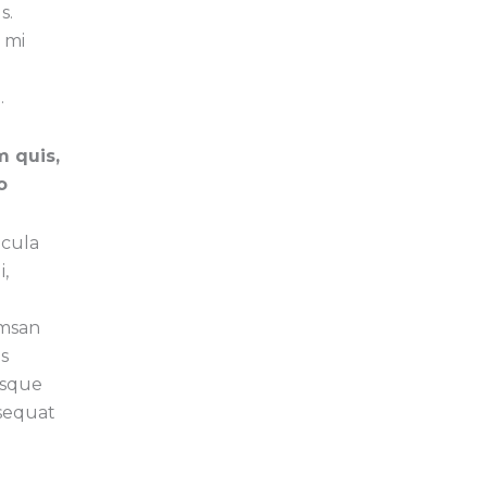
s.
 mi
.
m quis,
o
icula
i,
umsan
s
isque
nsequat