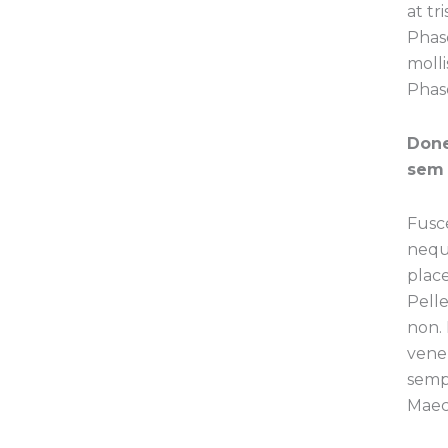
at tr
Phase
molli
Phas
Done
sem 
Fusc
neque
plac
Pell
non.
venen
semp
Maec